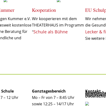
 Kummer
Kooperation
EU Schul
gen Kummer e.V.
Wir kooperieren mit dem
Wir nehmen 
esweit kostenlose
THEATERHAUS im Programm
die Gesundh
e Beratung für
Schule als Bühne
Lecker & fi
"
endliche und
Sie weitere 
t Schule
Ganztagesbereich
Kontakt
Abwesenhe
Impressu
Datenschu
 7 – 12 Uhr
Mo – Fr von 7 – 8:45 Uhr
sowie 12:25 – 14/17 Uhr