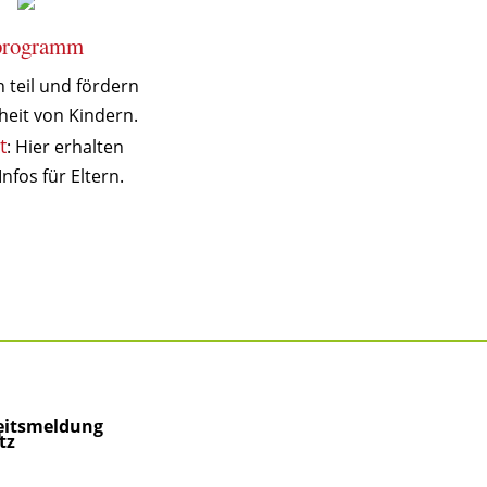
programm
teil und fördern
eit von Kindern.
t
: Hier erhalten
Infos für Eltern.
itsmeldung
m
tz