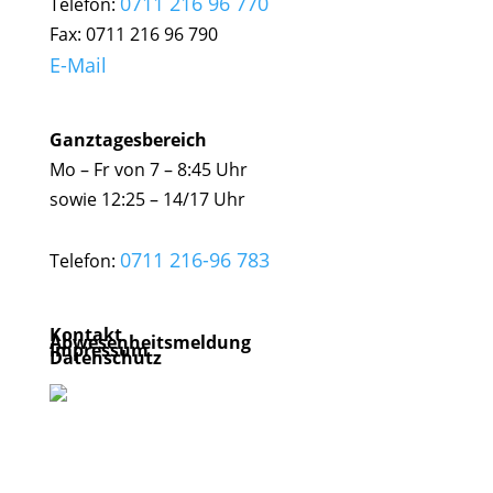
0711 216 96 770
Telefon:
Fax: 0711 216 96 790
E-Mail
Ganztagesbereich
Mo – Fr von 7 – 8:45 Uhr
sowie 12:25 – 14/17 Uhr
0711 216-96 783
Telefon:
Kontakt
Abwesenheitsmeldung
Impressum
Datenschutz