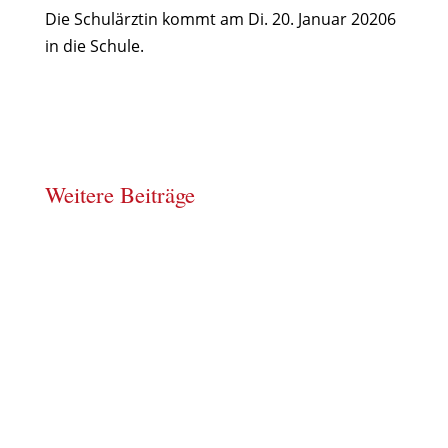
Die Schulärztin kommt am Di. 20. Januar 20206
in die Schule.
Weitere Beiträge
Einladung zum Elternnachmittag
Jan. 14, 2026
Einladung zum Tag der offenen Tür